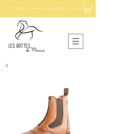
lesbottesdemarius
gmail.com
@