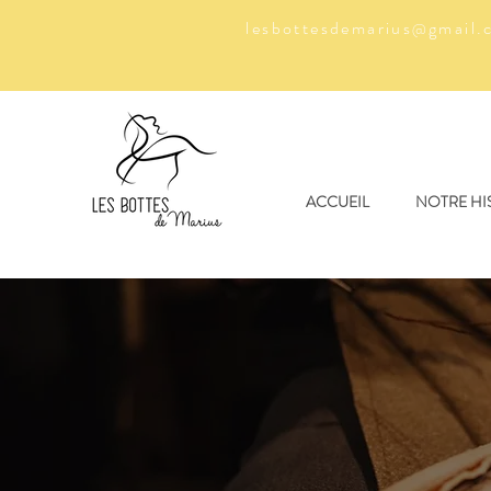
lesbottesdemarius
gmail.
@
ACCUEIL
NOTRE HI