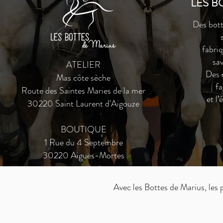
LES B
Des bott
fabri
sav
ATELIER
Des 
Mas côte sèche
fa
Route des Saintes Maries de la mer
et l
30220 Saint Laurent d'Aigouze
BOUTIQUE
1 Rue du 4 Septembre
30220 Aigues-Mortes
Avec les Bottes de Marius, les