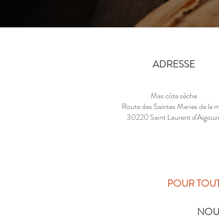
ADRESSE
Mas côte sèche
Route des Saintes Maries de la 
30220 Saint Laurent d'Aigouz
POUR TOU
NOU