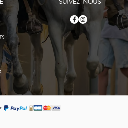
E
SUIVEZ-NOUS
E
TS
X
r