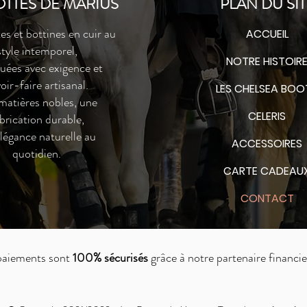
OTTES DE MARIUS
PLAN DU SIT
es et bottines en cuir au
ACCUEIL
style intemporel,
NOTRE HISTOIR
quées avec exigence et
oir-faire artisanal.
LES CHELSEA BOO
matières nobles, une
CELERIS
brication durable,
’élégance naturelle au
ACCESSOIRES
quotidien.
CARTE CADEAU
CONTACT
 paiements sont
100% sécurisés
grâce à notre partenaire financie